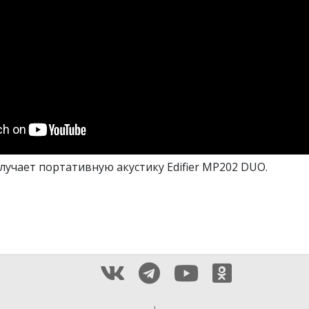
олучает портативную акустику
Edifier MP202 DUO
.