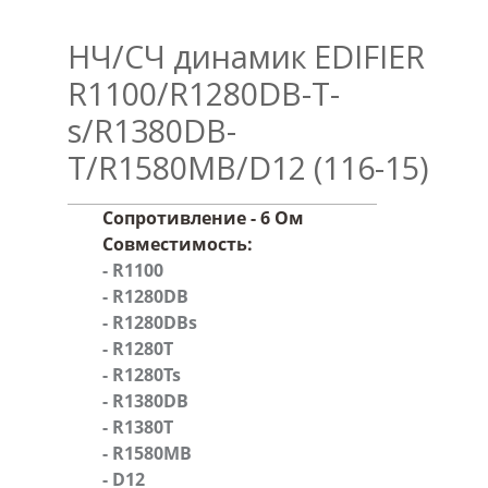
НЧ/СЧ динамик EDIFIER
R1100/R1280DB-T-
s/R1380DB-
T/R1580MB/D12 (116-15)
Сопротивление - 6 Ом
Совместимость:
- R1100
- R1280DB
- R1280DBs
- R1280T
- R1280Ts
- R1380DB
- R1380T
- R1580MB
- D12