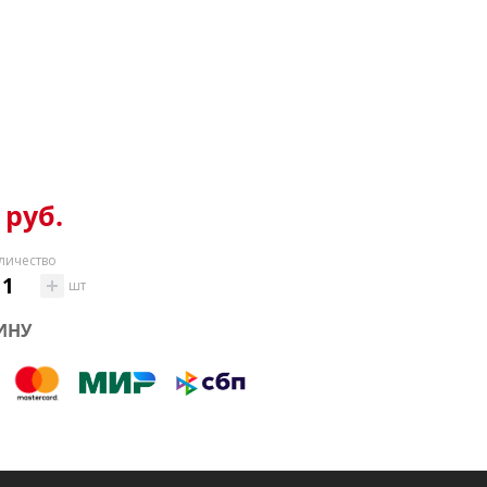
 руб.
личество
шт
ИНУ