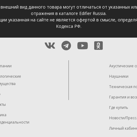
 внешний вид данного товара могут отличаться от указанных и
отражения в каталоге Edifier Russia.
ции указанная на сайте не является офертой в смысле, определ
Кодекса РФ.
мпании
Акустические 
логические
Наушники
ущества
Техническая п
о
Гарантия и воз
кты
Где купить
ика
Новости/Пресс
иденциальности
Личный кабин