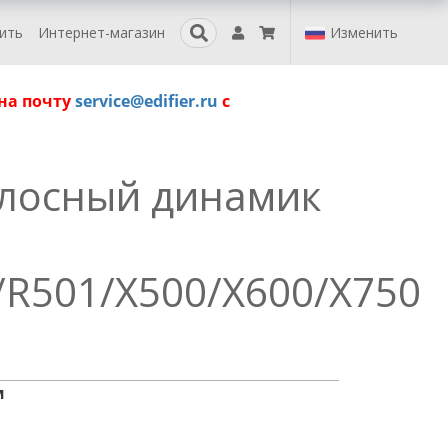
пить
Интернет-магазин
Изменить
 на почту
service@edifier.ru
с
лосный динамик
/R501/X500/X600/X750
м