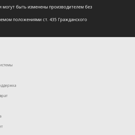
ли могут быть изменены производителем без
яемом положениями ст. 435 Гражданского
системы
оддержка
врат
а
ет