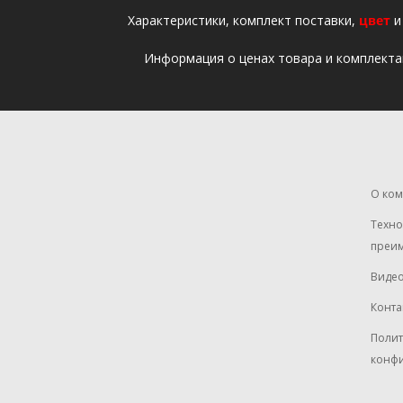
Xарактеристики, комплект поставки,
цвет
и
Информация о ценах товара и комплекта
О ко
Техно
преим
Виде
Конта
Полит
конф