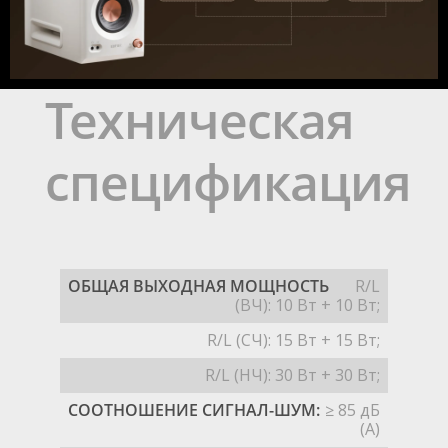
Техническая
спецификация
ОБЩАЯ ВЫХОДНАЯ МОЩНОСТЬ
R/L
(ВЧ): 10 Вт + 10 Вт;
R/L (СЧ): 15 Вт + 15 Вт;
R/L (НЧ): 30 Вт + 30 Вт;
СООТНОШЕНИЕ СИГНАЛ-ШУМ:
≥ 85 дБ
(A)