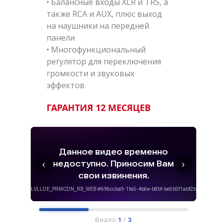
• Балансные входы XLR и TRS, а
также RCA и AUX, плюс выход
на наушники на передней
панели
• Многофункциональный
регулятор для переключения
громкости и звуковых
эффектов
ГАРАНТИЯ 12 МЕСЯЦЕВ
‹
›
Видео
1
/
3